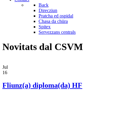
Back
Direcziun
Pratcha ed ospidal
Chasa da chüra
Spitex
Servezzans centrals
Novitats dal CSVM
Jul
16
Fliunz(a) diploma(da) HF