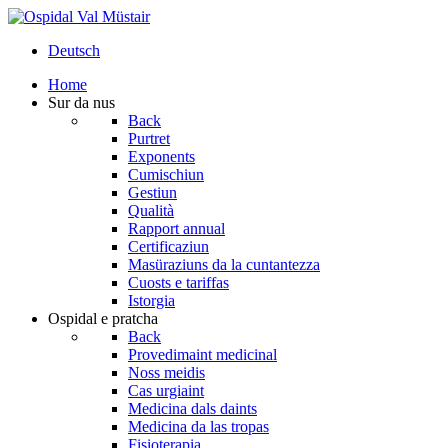
Deutsch
Home
Sur da nus
Back
Purtret
Exponents
Cumischiun
Gestiun
Qualità
Rapport annual
Certificaziun
Masüraziuns da la cuntantezza
Cuosts e tariffas
Istorgia
Ospidal e pratcha
Back
Provedimaint medicinal
Noss meidis
Cas urgiaint
Medicina dals daints
Medicina da las tropas
Fisioterapia