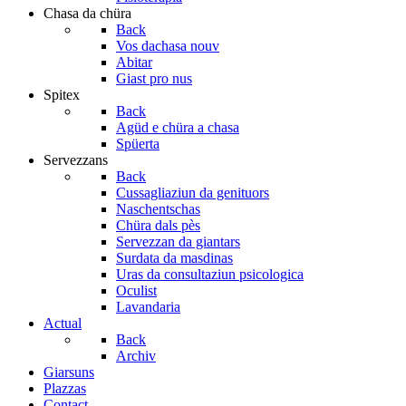
Chasa da chüra
Back
Vos dachasa nouv
Abitar
Giast pro nus
Spitex
Back
Agüd e chüra a chasa
Spüerta
Servezzans
Back
Cussagliaziun da genituors
Naschentschas
Chüra dals pès
Servezzan da giantars
Surdata da masdinas
Uras da consultaziun psicologica
Oculist
Lavandaria
Actual
Back
Archiv
Giarsuns
Plazzas
Contact