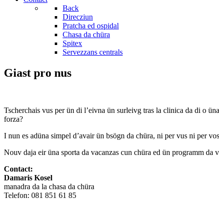
Back
Direcziun
Pratcha ed ospidal
Chasa da chüra
Spitex
Servezzans centrals
Giast pro nus
Tscherchais vus per ün di l’eivna ün surleivg tras la clinica da di o ün
forza?
I nun es adüna simpel d’avair ün bsögn da chüra, ni per vus ni per voss
Nouv daja eir üna sporta da vacanzas cun chüra ed ün programm da vac
Contact:
Damaris Kosel
manadra da la chasa da chüra
Telefon: 081 851 61 85