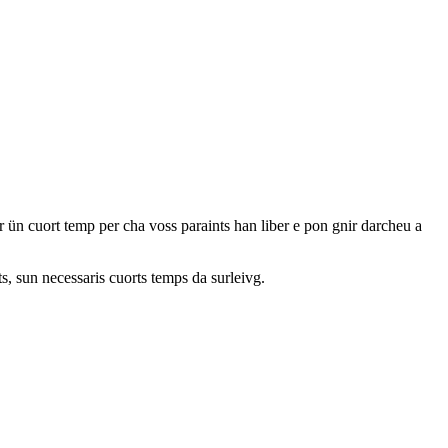
per ün cuort temp per cha voss paraints han liber e pon gnir darcheu a
ts, sun necessaris cuorts temps da surleivg.