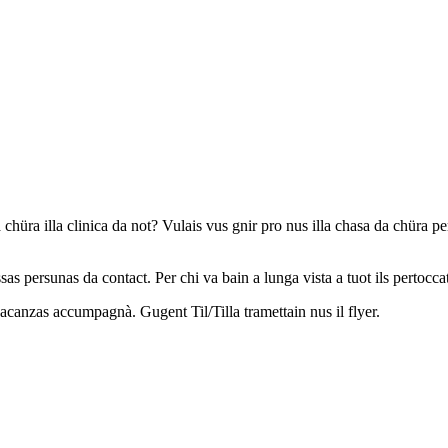
a chüra illa clinica da not? Vulais vus gnir pro nus illa chasa da chüra 
as persunas da contact. Per chi va bain a lunga vista a tuot ils pertocca
anzas accumpagnà. Gugent Til/Tilla tramettain nus il flyer.