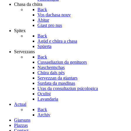
Chasa da chüra
Back
Vos dachasa nouv
Abitar
Giast pro nus
Spitex
Back
Agüd e chüra a chasa
Spüerta
Servezzans
Back
Cussagliaziun da genituors
Naschentschas
Chüra dals pès
Servezzan da giantars
Surdata da masdinas
Uras da consultaziun psicologica
Oculist
Lavandaria
Actual
Back
Archiv
Giarsuns
Plazzas
Contact