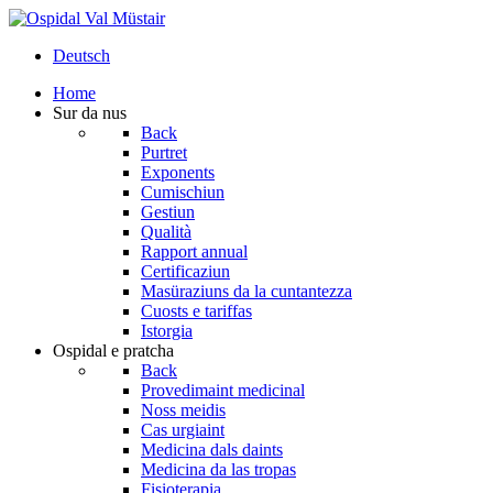
Deutsch
Home
Sur da nus
Back
Purtret
Exponents
Cumischiun
Gestiun
Qualità
Rapport annual
Certificaziun
Masüraziuns da la cuntantezza
Cuosts e tariffas
Istorgia
Ospidal e pratcha
Back
Provedimaint medicinal
Noss meidis
Cas urgiaint
Medicina dals daints
Medicina da las tropas
Fisioterapia