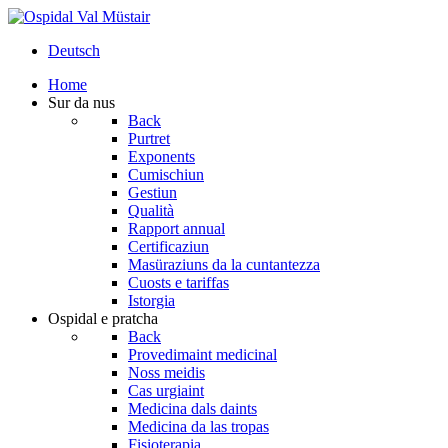
Deutsch
Home
Sur da nus
Back
Purtret
Exponents
Cumischiun
Gestiun
Qualità
Rapport annual
Certificaziun
Masüraziuns da la cuntantezza
Cuosts e tariffas
Istorgia
Ospidal e pratcha
Back
Provedimaint medicinal
Noss meidis
Cas urgiaint
Medicina dals daints
Medicina da las tropas
Fisioterapia