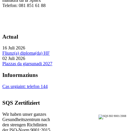
manadra da la Spitex
Telefon: 081 851 61 88
Actual
16 Juli 2026
Fliunz(a) diploma(da) HF
02 Juli 2026
Plazzas da giarsunadi 2027
Infuormaziuns
Cas urgiaint: telefon 144
SQS Zertifiziert
Wir haben unser ganzes
Gesundheitszentrum nach
den strengen Richtlinien
der ISO-Norm 9001:2015