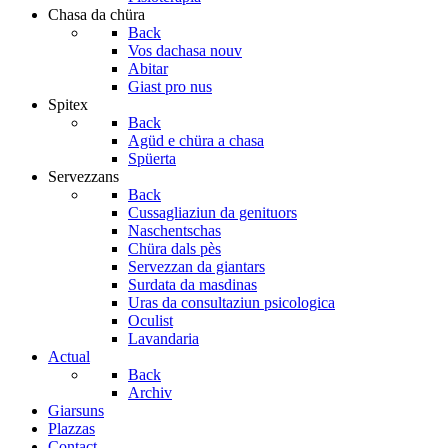
Chasa da chüra
Back
Vos dachasa nouv
Abitar
Giast pro nus
Spitex
Back
Agüd e chüra a chasa
Spüerta
Servezzans
Back
Cussagliaziun da genituors
Naschentschas
Chüra dals pès
Servezzan da giantars
Surdata da masdinas
Uras da consultaziun psicologica
Oculist
Lavandaria
Actual
Back
Archiv
Giarsuns
Plazzas
Contact