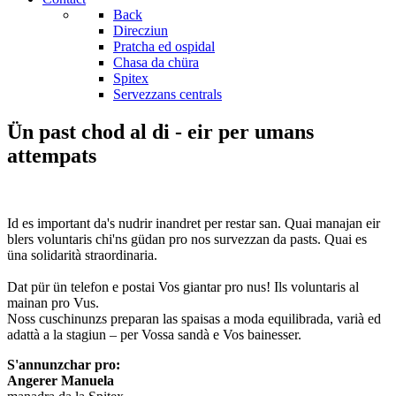
Back
Direcziun
Pratcha ed ospidal
Chasa da chüra
Spitex
Servezzans centrals
Ün past chod al di - eir per umans
attempats
Id es important da's nudrir inandret per restar san. Quai manajan eir
blers voluntaris chi'ns güdan pro nos survezzan da pasts. Quai es
üna solidarità straordinaria.
Dat pür ün telefon e postai Vos giantar pro nus! Ils voluntaris al
mainan pro Vus.
Noss cuschinunzs preparan las spaisas a moda equilibrada, varià ed
adattà a la stagiun – per Vossa sandà e Vos bainesser.
S'annunzchar pro:
Angerer Manuela