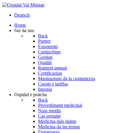
Deutsch
Home
Sur da nus
Back
Purtret
Exponents
Cumischiun
Gestiun
Qualità
Rapport annual
Certificaziun
Masüraziuns da la cuntantezza
Cuosts e tariffas
Istorgia
Ospidal e pratcha
Back
Provedimaint medicinal
Noss meidis
Cas urgiaint
Medicina dals daints
Medicina da las tropas
Fisioterapia