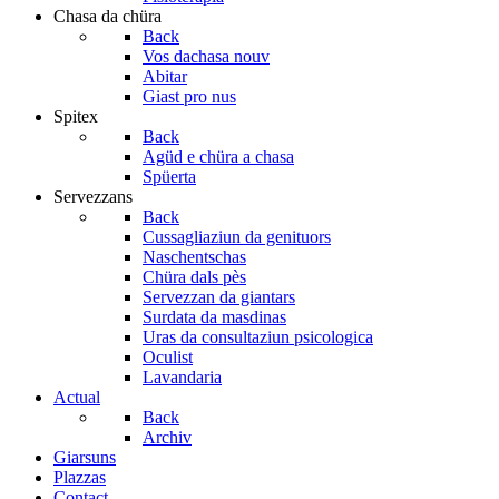
Chasa da chüra
Back
Vos dachasa nouv
Abitar
Giast pro nus
Spitex
Back
Agüd e chüra a chasa
Spüerta
Servezzans
Back
Cussagliaziun da genituors
Naschentschas
Chüra dals pès
Servezzan da giantars
Surdata da masdinas
Uras da consultaziun psicologica
Oculist
Lavandaria
Actual
Back
Archiv
Giarsuns
Plazzas
Contact