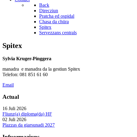
Back
Direcziun
Pratcha ed ospidal
Chasa da chüra
Spitex
Servezzans centrals
Spitex
Sylvia Kruger-Pinggera
manadra e manadra da la gestiun Spitex
Telefon: 081 851 61 60
Email
Actual
16 Juli 2026
Fliunz(a) diploma(da) HF
02 Juli 2026
Plazzas da giarsunadi 2027
Infuormaziuns