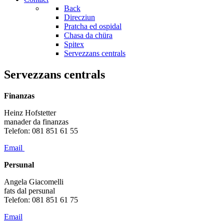
Back
Direcziun
Pratcha ed ospidal
Chasa da chüra
Spitex
Servezzans centrals
Servezzans centrals
Finanzas
Heinz Hofstetter
manader da finanzas
Telefon: 081 851 61 55
Email
Persunal
Angela Giacomelli
fats dal persunal
Telefon: 081 851 61 75
Email