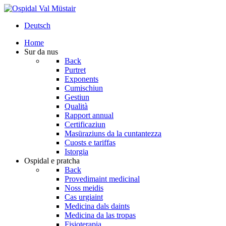
Deutsch
Home
Sur da nus
Back
Purtret
Exponents
Cumischiun
Gestiun
Qualità
Rapport annual
Certificaziun
Masüraziuns da la cuntantezza
Cuosts e tariffas
Istorgia
Ospidal e pratcha
Back
Provedimaint medicinal
Noss meidis
Cas urgiaint
Medicina dals daints
Medicina da las tropas
Fisioterapia