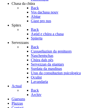
Chasa da chüra
Back
Vos dachasa nouv
Abitar
Giast pro nus
Spitex
Back
Agüd e chüra a chasa
Spüerta
Servezzans
Back
Cussagliaziun da genituors
Naschentschas
Chüra dals pès
Servezzan da giantars
Surdata da masdinas
Uras da consultaziun psicologica
Oculist
Lavandaria
Actual
Back
Archiv
Giarsuns
Plazzas
Contact