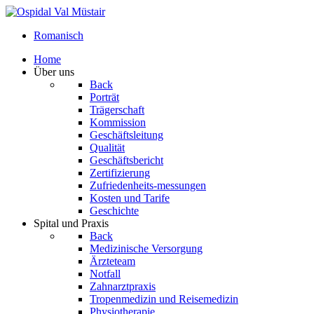
Romanisch
Home
Über uns
Back
Porträt
Trägerschaft
Kommission
Geschäftsleitung
Qualität
Geschäftsbericht
Zertifizierung
Zufriedenheits-messungen
Kosten und Tarife
Geschichte
Spital und Praxis
Back
Medizinische Versorgung
Ärzteteam
Notfall
Zahnarztpraxis
Tropenmedizin und Reisemedizin
Physiotherapie