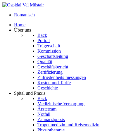
Romanisch
Home
Über uns
Back
Porträt
Trägerschaft
Kommission
Geschäftsleitung
Qualität
Geschäftsbericht
Zertifizierung
Zufriedenheits-messungen
Kosten und Tarife
Geschichte
Spital und Praxis
Back
Medizinische Versorgung
Ärzteteam
Notfall
Zahnarztpraxis
Tropenmedizin und Reisemedizin
Physiotherapie