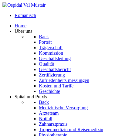
Romanisch
Home
Über uns
Back
Porträt
Trägerschaft
Kommission
Geschäftsleitung
Qualität
Geschäftsbericht
Zertifizierung
Zufriedenheits-messungen
Kosten und Tarife
Geschichte
Spital und Praxis
Back
Medizinische Versorgung
Ärzteteam
Notfall
Zahnarztpraxis
Tropenmedizin und Reisemedizin
Physiotherapie