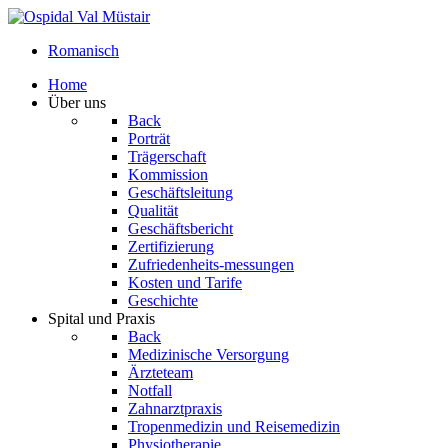
Romanisch
Home
Über uns
Back
Porträt
Trägerschaft
Kommission
Geschäftsleitung
Qualität
Geschäftsbericht
Zertifizierung
Zufriedenheits-messungen
Kosten und Tarife
Geschichte
Spital und Praxis
Back
Medizinische Versorgung
Ärzteteam
Notfall
Zahnarztpraxis
Tropenmedizin und Reisemedizin
Physiotherapie