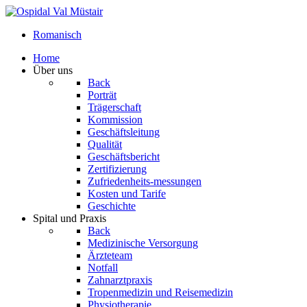
Romanisch
Home
Über uns
Back
Porträt
Trägerschaft
Kommission
Geschäftsleitung
Qualität
Geschäftsbericht
Zertifizierung
Zufriedenheits-messungen
Kosten und Tarife
Geschichte
Spital und Praxis
Back
Medizinische Versorgung
Ärzteteam
Notfall
Zahnarztpraxis
Tropenmedizin und Reisemedizin
Physiotherapie