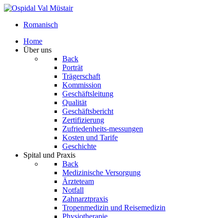
Romanisch
Home
Über uns
Back
Porträt
Trägerschaft
Kommission
Geschäftsleitung
Qualität
Geschäftsbericht
Zertifizierung
Zufriedenheits-messungen
Kosten und Tarife
Geschichte
Spital und Praxis
Back
Medizinische Versorgung
Ärzteteam
Notfall
Zahnarztpraxis
Tropenmedizin und Reisemedizin
Physiotherapie