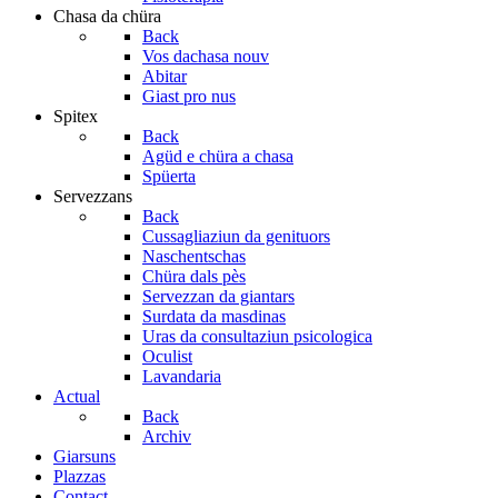
Chasa da chüra
Back
Vos dachasa nouv
Abitar
Giast pro nus
Spitex
Back
Agüd e chüra a chasa
Spüerta
Servezzans
Back
Cussagliaziun da genituors
Naschentschas
Chüra dals pès
Servezzan da giantars
Surdata da masdinas
Uras da consultaziun psicologica
Oculist
Lavandaria
Actual
Back
Archiv
Giarsuns
Plazzas
Contact