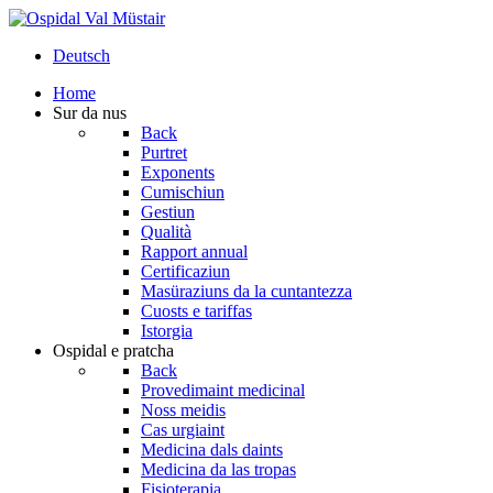
Deutsch
Home
Sur da nus
Back
Purtret
Exponents
Cumischiun
Gestiun
Qualità
Rapport annual
Certificaziun
Masüraziuns da la cuntantezza
Cuosts e tariffas
Istorgia
Ospidal e pratcha
Back
Provedimaint medicinal
Noss meidis
Cas urgiaint
Medicina dals daints
Medicina da las tropas
Fisioterapia