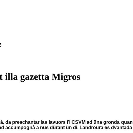
z
 illa gazetta Migros
tà, da preschantar las lavuors i’l CSVM ad üna gronda quanti
ita ed accumpognà a nus dürant ün di. Landroura es dvantad