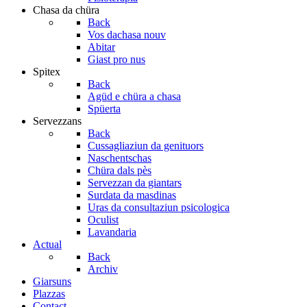
Chasa da chüra
Back
Vos dachasa nouv
Abitar
Giast pro nus
Spitex
Back
Agüd e chüra a chasa
Spüerta
Servezzans
Back
Cussagliaziun da genituors
Naschentschas
Chüra dals pès
Servezzan da giantars
Surdata da masdinas
Uras da consultaziun psicologica
Oculist
Lavandaria
Actual
Back
Archiv
Giarsuns
Plazzas
Contact