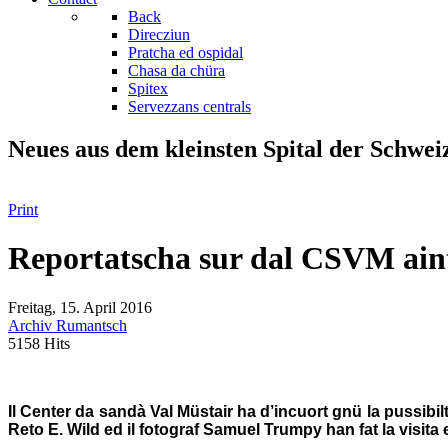
Back
Direcziun
Pratcha ed ospidal
Chasa da chüra
Spitex
Servezzans centrals
Neues aus dem kleinsten Spital der Schwei
Print
Reportatscha sur dal CSVM aint
Freitag, 15. April 2016
Archiv Rumantsch
5158 Hits
Il Center da sandà Val Müstair ha d’incuort gnü la pussibil
Reto E. Wild ed il fotograf Samuel Trumpy han fat la vis