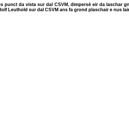
 punct da vista sur dal CSVM, dimpersè eir da laschar gnir 
dolf Leuthold sur dal CSVM ans fa grond plaschair e nus la