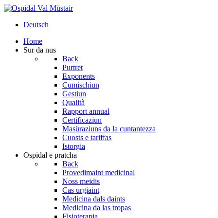
Deutsch
Home
Sur da nus
Back
Purtret
Exponents
Cumischiun
Gestiun
Qualità
Rapport annual
Certificaziun
Masüraziuns da la cuntantezza
Cuosts e tariffas
Istorgia
Ospidal e pratcha
Back
Provedimaint medicinal
Noss meidis
Cas urgiaint
Medicina dals daints
Medicina da las tropas
Fisioterapia