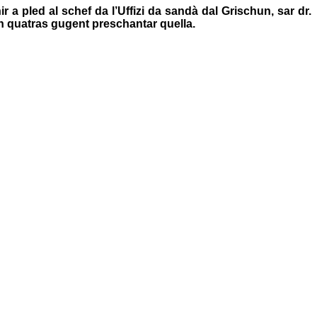
a pled al schef da l’Uffizi da sandà dal Grischun, sar dr.
in quatras gugent preschantar quella.