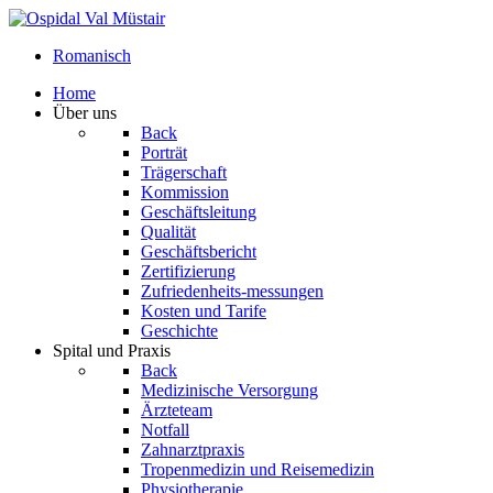
Romanisch
Home
Über uns
Back
Porträt
Trägerschaft
Kommission
Geschäftsleitung
Qualität
Geschäftsbericht
Zertifizierung
Zufriedenheits-messungen
Kosten und Tarife
Geschichte
Spital und Praxis
Back
Medizinische Versorgung
Ärzteteam
Notfall
Zahnarztpraxis
Tropenmedizin und Reisemedizin
Physiotherapie